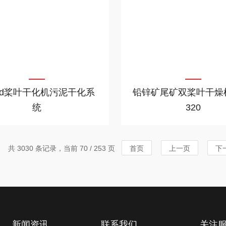
0t/d桨叶干化机污泥干化系
铅锌矿尾矿双桨叶干燥机
统
320
共 3030 条记录，当前 70 / 253 页
首页
上一页
下
新闻资讯
联系我们
关注