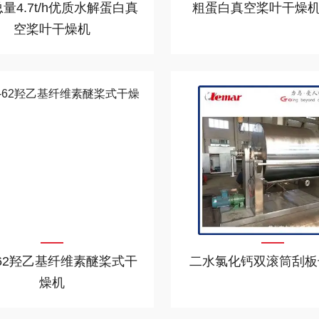
量4.7t/h优质水解蛋白真
粗蛋白真空桨叶干燥机1.
空桨叶干燥机
-62羟乙基纤维素醚桨式干
二水氯化钙双滚筒刮板
燥机