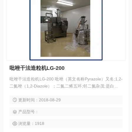
吡唑干法造粒机LG-200
吡唑干法造粒机LG-200 吡唑（英文名称Pyrazole）又名;1,2-
二氮唑（1,2-Diazole）；二氮二烯五环;邻二氮杂茂;是白色针
状或棱形结晶，从乙醇中结晶的吡唑是无色针状晶体。有似吡
更新时间：2018-08-29
啶的臭味和刺激性苦味，能溶于水、醇、醚和苯。当环上碳原
子有取代基时，沸点和熔点升高；当氮原子上有取代基时，其
产品型号：
化合物的沸点和熔点就降低。易发生氯化、溴化、碘化、烷基
化、酰化反应。分子式为C3H4N2,吡唑
浏览量：1918