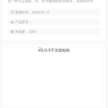
是一种无定形碳。轻、松而极细的黑色粉末，表面积非常大，
范围从10~3000m2/g，是含碳物质（煤、天然气、重油、燃料
更新时间：2018-07-17
油等）在空气不足的条件下经不*燃烧或受热分解而得的产物
产品型号：
浏览量：1983