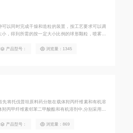
g
一种可以同时完成干燥和造粒的装置，按工艺要求可以调
大小，得到所需的按一定大小比例的球形颗粒，喷雾干
。用特殊设备将液料喷成雾状，使其与热空气接触而被
理是在密闭环境中工作，干燥介质为惰性气体，适用于
产品型号：
浏览量：1345
首先将托伐普坦原料药分散在载体羟丙纤维素和有机溶
体羟丙甲纤维素邻苯二甲酸酯和有机溶剂中,分别采用氮
干燥,严格控制喷雾干燥过程中的工艺参数
产品型号：
浏览量：869