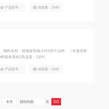
而产生软化、熔融甚至焦化现象；锥角增大，锥体上安
式地震击筒体，把吸附在筒体上的粉料顺畅地击落下
产品型号：
浏览量：2045
1、物料名称：植物提取物大约100个品种，（含速溶茶
物料能承受的Z高温度：230℃
产品型号：
浏览量：2435
末页
跳转到第
页