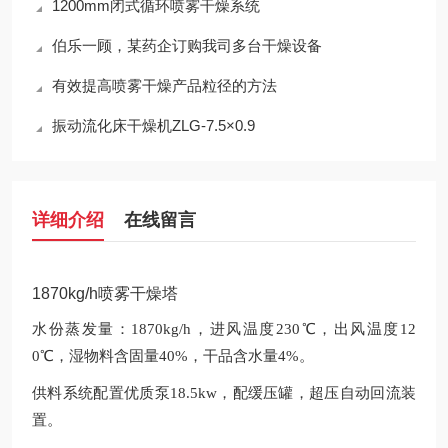
1200mm闭式循环喷雾干燥系统
伯乐一顾，某药企订购我司多台干燥设备
有效提高喷雾干燥产品粒径的方法
振动流化床干燥机ZLG-7.5×0.9
详细介绍
在线留言
1870kg/h喷雾干燥塔
水份蒸发量：1870kg/h，进风温度230℃，出风温度12
0℃，湿物料含固量40%，干品含水量4%。
供料系统配置优质泵18.5kw，配缓压罐，超压自动回流装
置。