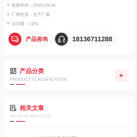
更新时间：2025-03-06
供料系统配置优质泵18.5kw，配缓压罐，超压自动回流装置。
厂商性质：生产厂家
进风采用初、中效空气过滤。加热采用蒸汽加热器+燃气热风炉两
访问量：1191
级串联加热。
18136711288
产品咨询
产品分类
PRODUCT CLASSIFICATION
相关文章
RELATED ARTICLES