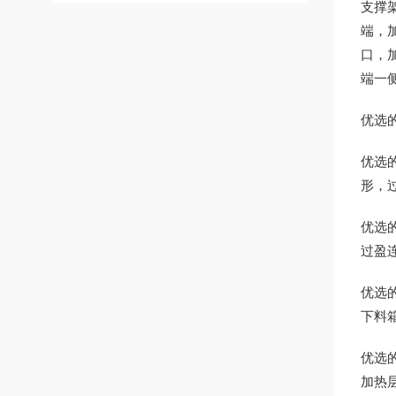
支撑
端，
口，
端一
优选
优选
形，
优选
过盈
优选
下料
优选
加热