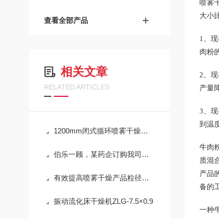
喷雾
大小
查看全部产品
1、
肉粉
相关文章
2、
RELATED ARTICLES
产量
3、
到温
1200mm闭式循环喷雾干燥系统
牛肉
伯乐一顾，某药企订购我司多台干燥设备
质混
产品
有效提高喷雾干燥产品粒径的方法
备的
振动流化床干燥机ZLG-7.5×0.9
一种