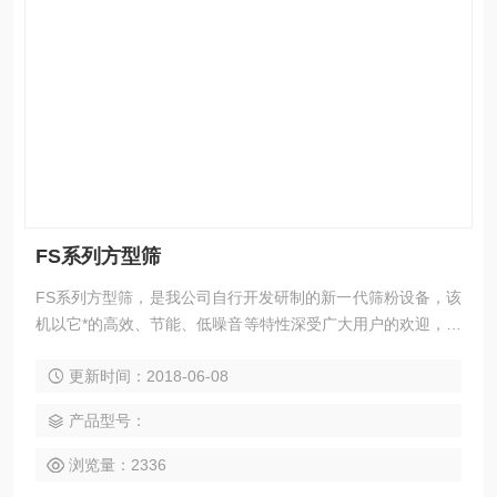
FS系列方型筛
FS系列方型筛，是我公司自行开发研制的新一代筛粉设备，该
机以它*的高效、节能、低噪音等特性深受广大用户的欢迎，广
泛适用于医药、化工、食品等行业的各种物料连续过筛，根据
更新时间：2018-06-08
用户需要可制做成1-4层筛面。
产品型号：
浏览量：2336