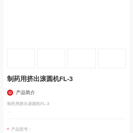
制药用挤出滚圆机FL-3
产品简介
制药用挤出滚圆机FL-3
目前制备小丸剂广泛应用的方法是采用挤出机配合滚圆机生产。
利用挤出-滚圆法制备小丸至少须采用挤出机和滚圆机两台机器方
产品型号：
能完成造丸过程。