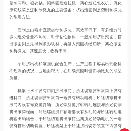
塑制两种。糖衣锅、倾斜圆盘造粒机、离心造粒包衣机、流化
床切线喷是泛制制微丸的主要设备；挤出滚圆则是塑制制微丸
的常用方法。
泛制是由粉末直接起母制微丸，其效率低下，有多组分时
微丸组分含量不均匀。对于粘性物料，一般采用挤出滚圆，挤
出滚圆则是先得到条形软材，再进入滚圆机经切断、离心滚圆
制得微丸。其速度快，收得率高。
采用挤出机和滚圆机配合生产，生产过程中容易出现物料
不规则的状况，占地面积大，在后续滚圆时也影响微丸的成型
质量。
机架上水平设有切割挤出滚筒，所述切割挤出滚筒上设有
进料口，所述切割挤出滚筒一端设有转动电机，所述切割挤出
滚筒内设有螺旋搅拌轴，所述螺旋搅拌轴转动连接与所述切割
挤出滚筒端面，所述螺旋搅拌轴端部设有从动轮与所述转动电
机输出轴啮合，于所述切割挤出滚筒远离所述转动电机的一端
设有挤出切断装置，所述机架上于所述挤出切断装置下方设有