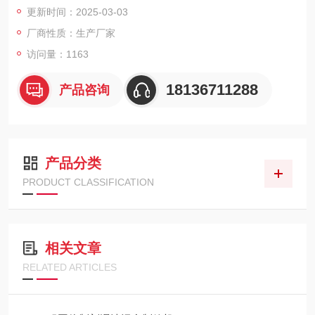
更新时间：2025-03-03
可备有加热或冷却的工作方式。
厂商性质：生产厂家
访问量：1163
卸料可采用温度/时间自动控制或手动控制
18136711288
产品咨询
浆叶通过动、静平衡试验精制而成，且根据不同物料特性可选不
同形式的桨叶以达到所需的混合效果。
电气控制可采用**（选配）元件。
产品分类
PRODUCT CLASSIFICATION
相关文章
RELATED ARTICLES