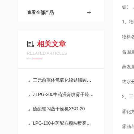
硼）
查看全部产品
1、
物料
相关文章
含固量
RELATED ARTICLES
蒸发量
三元前驱体氢氧化镍钴锰圆盘干燥设备
终水分
ZLPG-300中药浸膏喷雾干燥机防止物料返顶，焦化
2、
硫酸钡闪蒸干燥机XSG-20
雾化
LPG-100中药配方颗粒喷雾干燥机热风系统
雾滴