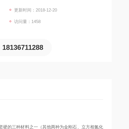
的装甲、避弹衣和很多工业应用品中。它的摩氏硬度
更新时间：2018-12-20
访问量：1458
18136711288
是已知最坚硬的三种材料之一（其他两种为金刚石、立方相氮化