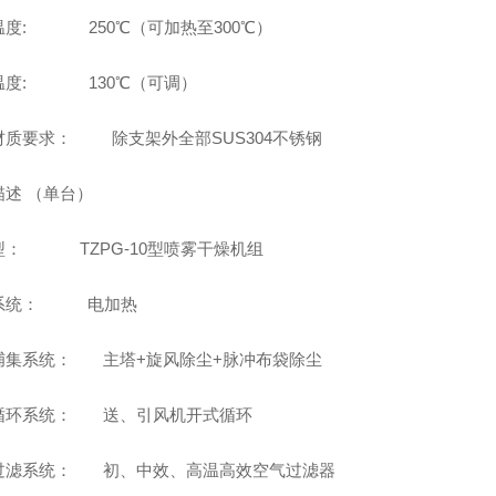
温度: 250℃（可加热至300℃）
温度: 130℃（可调）
材质要求： 除支架外全部SUS304不锈钢
统描述 （单台）
型： TZPG-10型喷雾干燥机组
系统： 电加热
捕集系统： 主塔+旋风除尘+脉冲布袋除尘
循环系统： 送、引风机开式循环
过滤系统： 初、中效、高温高效空气过滤器