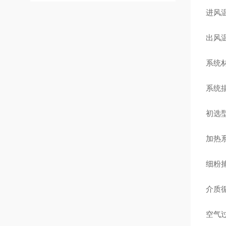
进风
出风
系统
系
初选
加热
细粉
介质
空气