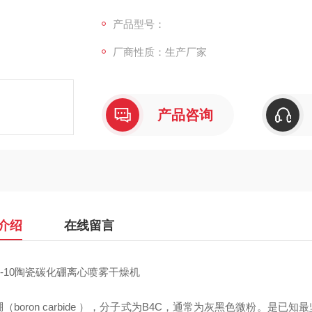
两种为金刚石、立方相氮化硼），用于坦克车
为9.3。
产品型号：
厂商性质：生产厂家
产品咨询
介绍
在线留言
G-10陶瓷碳化硼离心喷雾干燥机
（boron carbide ），分子式为B4C，通常为灰黑色微粉。