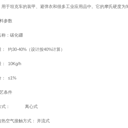
，用于坦克车的装甲、避弹衣和很多工业应用品中。它的摩氏硬度为9.
物料参数
名称：碳化硼
： 约30-40%（设计按40%计算）
： 10Kg/h
： ≤1%
工艺条件
方式： 离心式
与热空气接触方式： 并流式