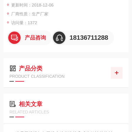
更新时间：2018-12-06
入的冷风进行换热，冷却后凝固成型变为粉末，落入造粒塔底
部，经过振动筛，符合粒度要求的粉体，收集进入二级流化床冷
厂商性质：生产厂家
却，后入料仓、包装入袋。
访问量：1372
18136711288
产品咨询
产品分类
PRODUCT CLASSIFICATION
相关文章
RELATED ARTICLES