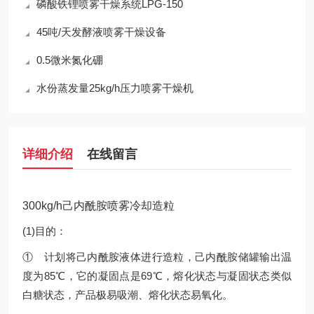
磷酸铁锂喷雾干燥系统LPG-150
45吨/天发酵液喷雾干燥设备
0.5微米氮化硼
水份蒸发量25kg/h压力喷雾干燥机
详细介绍
在线留言
300kg/h己内酰胺喷雾冷却造粒
(1)目的：
① 计划将己内酰胺液体进行造粒，己内酰胺储罐输出温
度为85℃，它的凝固点是69℃，熔化状态与凝固状态类似
白糖状态，产品极易吸潮、熔化状态易氧化。