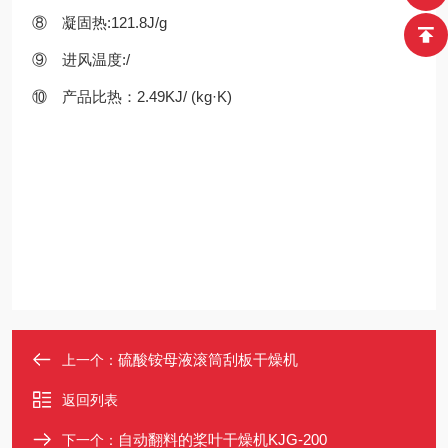
⑧ 凝固热:121.8J/g
⑨ 进风温度:/
⑩ 产品比热：2.49KJ/ (kg·K)
硫酸铵母液滚筒刮板干燥机
上一个：
返回列表
自动翻料的桨叶干燥机KJG-200
下一个：