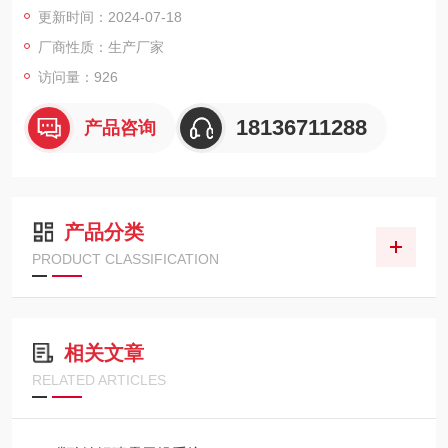
更新时间：2024-07-18
5℃，它的凝固点是69℃，熔化状态与凝固状态类似白糖状态，
产品极易吸潮、熔化状态易氧化。
厂商性质：生产厂家
访问量：926
② 颗粒尺寸没有要求。
18136711288
产品咨询
③ 整个过程正压密闭，不能接触空气
产品分类
PRODUCT CLASSIFICATION
相关文章
RELATED ARTICLES