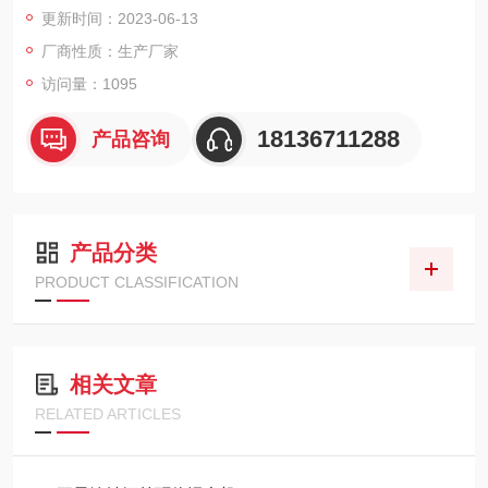
更新时间：2023-06-13
物料名称：石墨烯包覆磷酸铁锂
厂商性质：生产厂家
访问量：1095
进料形式： 粉体
18136711288
产品咨询
进料温度： 0~35℃
数量：1套
产品分类
进料量： 0~700kg/h
PRODUCT CLASSIFICATION
设计能力为实际处理能力的1.3倍
相关文章
RELATED ARTICLES