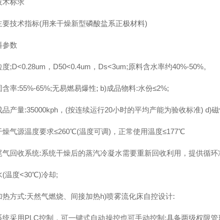
技术标求
主要技术指标(用来干燥新型磷酸盐系正极材料)
料参数
度;D<0.28um，D50<0.4um，Ds<3um;原料含水率约40%-50%。
固含率:55%-65%;无易燃易爆性; b)成品物料:水份≤2%;
成品产量:35000kph，(按连续运行20小时的平均产能为验收标准) d)磁
干燥气源温度要求≤260℃(温度可调)，正常使用温度≤177℃
尾气回收系统:系统干燥后的蒸汽冷凝水需要重新回收利用，提供循环
水(温度<30℃)冷却;
加热方式:天然气燃烧、间接加热h)喷雾流化床自控设计:
系统采用PLC控制，可一键式自动操控也可手动控制:具备两级权限