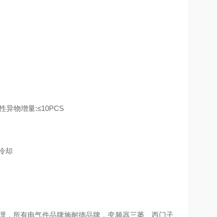
性异物增量:≤10PCS
冷却
管理，所有电气件品牌施耐德品牌，变频器三萎、西门子