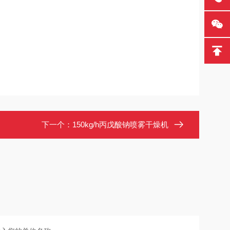
下一个：
150kg/h丙戊酸钠喷雾干燥机