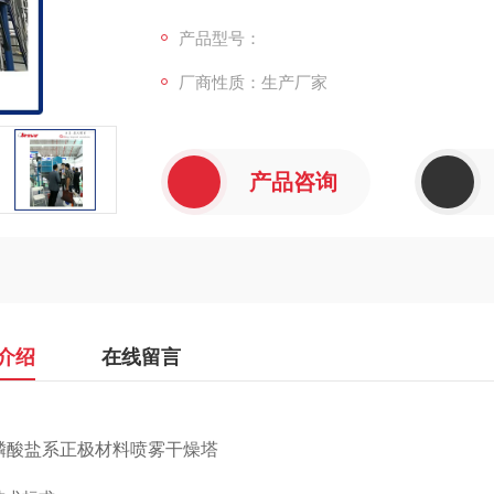
主要技术指标(用来干燥新型磷酸盐系正极材料
产品型号：
厂商性质：生产厂家
料参数
粒度;D<0.28um，D50<0.4um，Ds<3um;
产品咨询
固含率:55%-65%;无易燃易爆性; b)成品物料:水
介绍
在线留言
磷酸盐系正极材料喷雾干燥塔