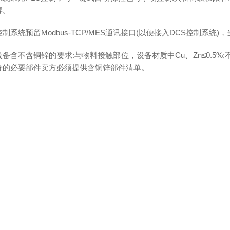
牌。
控制系统预留Modbus-TCP/MES通讯接口(以便接入DCS控制系统
设备含不含铜锌的要求:与物料接触部位，设备材质中Cu、Zn≤0.5%;
分的必要部件卖方必须提供含铜锌部件清单。