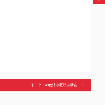
下一个：
48盘洁净区双扉烘箱