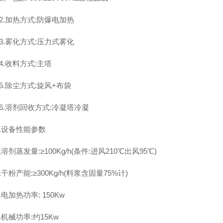
12.加热方式:防爆电加热
13.雾化方式:压力式雾化
14.收料方式:主塔
15.除尘方式:旋风+布袋
16.溶剂回收方式:冷凝塔冷凝
3.设备性能参数
.溶剂蒸发量:≥100Kg/h(条件:进风210℃出风95℃)
.干粉产能:≥300Kg/h(料浆含固量75%计)
.电加热功率: 150Kw
4.机械功率:约15Kw