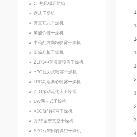
CT热风循环烘箱
盘式干燥机
真空耙式干燥机
磷酸铁锂干燥机
中药配方颗粒喷雾干燥机
滚筒刮板干燥机
ZLPG中药浸膏喷雾干燥机
YPG压力式喷雾干燥机
LPG高速离心喷雾干燥机
ZLG振动流化床干燥器
1
DW网带式干燥机
2
XSG旋转闪蒸干燥机
3
方型\圆型真空干燥机
SZG双锥回转真空干燥机