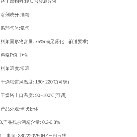
1.待干燥物料:硬质合金悬浮液
2.溶剂成分:酒精
3.循环气体:氮气
4.料浆固形物含量: 75%(满足雾化、输送要求)
5.料浆P值:中性
6.料浆温度:常温
.干燥塔进风温度: 180~220℃(可调)
8.干燥塔出口温度: 90~100℃(可调)
9.产品外观:球状粉体
0.产品残余酒精含量: 0.2-0.3%
1、电源: 380/220V50HZ三相五线