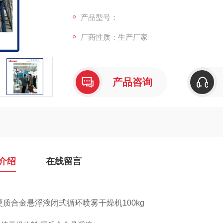
2.溶剂成分:酒精
产品型号：
厂商性质：生产厂家
3.循环气体:氮气
4.料浆固形物含量: 75%(满足雾化、输送要求)
产品咨询
5.料浆P值:中性
介绍
在线留言
硬质合金悬浮液闭式循环喷雾干燥机100kg