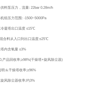
.供料泵压力，流量: 22bar 0.28m/h
.机组压力范围: -1500~5000Pa
7.冷凝塔出口温度 ≤15℃
8混合料从入口到出口温度:≤25℃
9.塔内含氧量 ≤3%
10,产品回收率;≥98%(干燥塔+旋风除尘器)
说明:á.干燥塔收率;≥96%
b.旋风除尘器收率;约3%