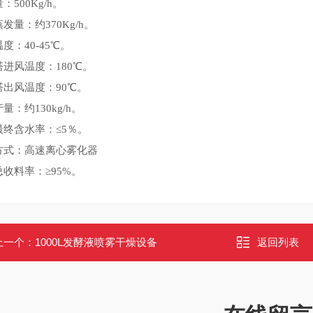
：500Kg/h。
发量：约370Kg/h。
度：40-45℃。
进风温度：180℃。
塔出风温度：90℃。
量：约130kg/h。
最终含水率：≤5％。
方式：高速离心雾化器
收料率：≥95%。
上一个：
1000L发酵液喷雾干燥设备
返回列表