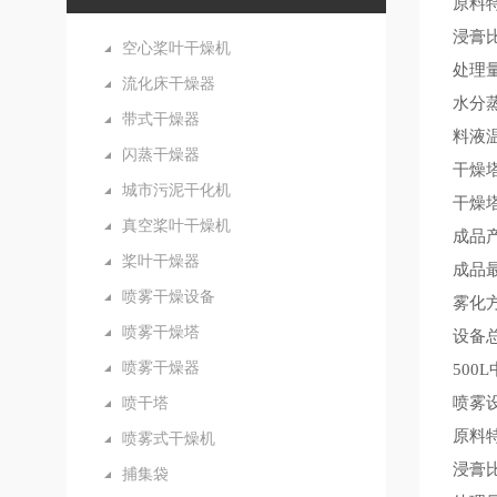
原料
浸膏比
空心桨叶干燥机
处理量
流化床干燥器
水分蒸
带式干燥器
料液温
闪蒸干燥器
干燥塔
城市污泥干化机
干燥
真空桨叶干燥机
成品产
桨叶干燥器
成品
喷雾干燥设备
雾化
喷雾干燥塔
设备总
喷雾干燥器
500
喷干塔
喷雾
原料
喷雾式干燥机
浸膏比
捕集袋