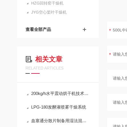
HZG回转窑干燥机
JYG空心桨叶干燥机
查看全部产品
相关文章
RELATED ARTICLES
200kg/h水平震动烘干机技术要求
LPG-180发酵液喷雾干燥系统
血塞通分散片制备用湿法混合制粒机GHL-150