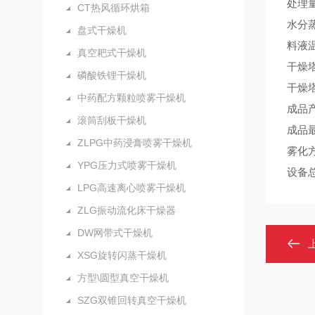
处理量
CT热风循环烘箱
水分蒸
盘式干燥机
料液温
真空耙式干燥机
干燥塔
磷酸铁锂干燥机
干燥
中药配方颗粒喷雾干燥机
成品产
滚筒刮板干燥机
成品
ZLPG中药浸膏喷雾干燥机
雾化
YPG压力式喷雾干燥机
设备总
LPG高速离心喷雾干燥机
ZLG振动流化床干燥器
DW网带式干燥机
XSG旋转闪蒸干燥机
方型\圆型真空干燥机
SZG双锥回转真空干燥机