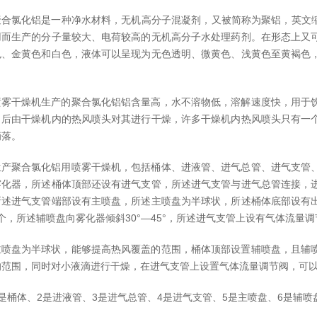
聚合氯化铝是一种净水材料，无机高分子混凝剂，又被简称为聚铝，英文缩
用而生产的分子量较大、电荷较高的无机高分子水处理药剂。在形态上又
色、金黄色和白色，液体可以呈现为无色透明、微黄色、浅黄色至黄褐色
喷雾干燥机生产的聚合氯化铝铝含量高，水不溶物低，溶解速度快，用于
出后由干燥机内的热风喷头对其进行干燥，许多干燥机内热风喷头只有一
滴落。
生产聚合氯化铝用喷雾干燥机，包括桶体、进液管、进气总管、进气支管
雾化器，所述桶体顶部还设有进气支管，所述进气支管与进气总管连接，
所述进气支管端部设有主喷盘，所述主喷盘为半球状，所述桶体底部设有
5个，所述辅喷盘向雾化器倾斜30°—45°，所述进气支管上设有气体流量
主喷盘为半球状，能够提高热风覆盖的范围，桶体顶部设置辅喷盘，且辅
的范围，同时对小液滴进行干燥，在进气支管上设置气体流量调节阀，可
1是桶体、2是进液管、3是进气总管、4是进气支管、5是主喷盘、6是辅喷