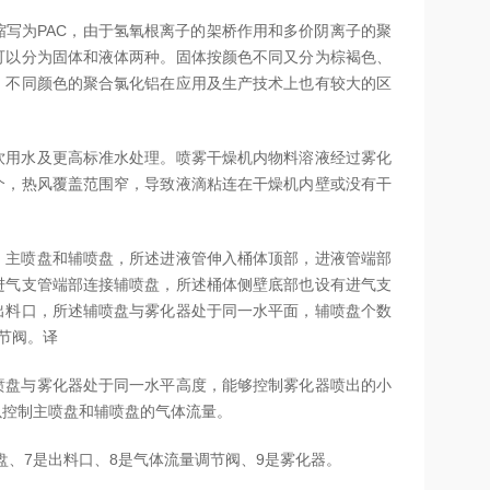
写为PAC，由于氢氧根离子的架桥作用和多价阴离子的聚
可以分为固体和液体两种。固体按颜色不同又分为棕褐色、
，不同颜色的聚合氯化铝在应用及生产技术上也有较大的区
饮用水及更高标准水处理。喷雾干燥机内物料溶液经过雾化
个，热风覆盖范围窄，导致液滴粘连在干燥机内壁或没有干
、主喷盘和辅喷盘，所述进液管伸入桶体顶部，进液管端部
进气支管端部连接辅喷盘，所述桶体侧壁底部也设有进气支
出料口，所述辅喷盘与雾化器处于同一水平面，辅喷盘个数
调节阀。译
喷盘与雾化器处于同一水平高度，能够控制雾化器喷出的小
以控制主喷盘和辅喷盘的气体流量。
盘、7是出料口、8是气体流量调节阀、9是雾化器。