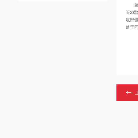
管2端
底部也
处于同