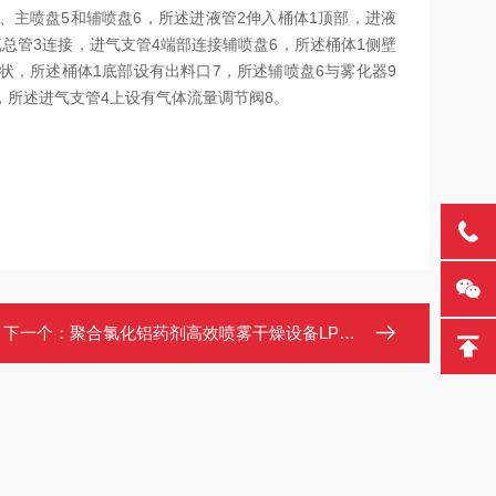
、主喷盘5和辅喷盘6，所述进液管2伸入桶体1顶部，进液
气总管3连接，进气支管4端部连接辅喷盘6，所述桶体1侧壁
状，所述桶体1底部设有出料口7，所述辅喷盘6与雾化器9
°，所述进气支管4上设有气体流量调节阀8。
下一个：
聚合氯化铝药剂高效喷雾干燥设备LPG-2000