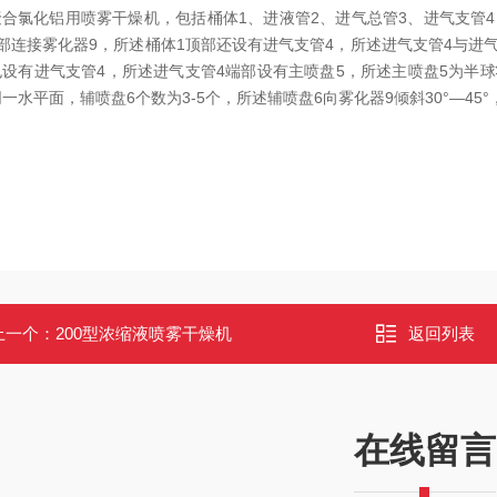
聚合氯化铝用喷雾干燥机，包括桶体1、进液管2、进气总管3、进气支管4
部连接雾化器9，所述桶体1顶部还设有进气支管4，所述进气支管4与进
设有进气支管4，所述进气支管4端部设有主喷盘5，所述主喷盘5为半球
一水平面，辅喷盘6个数为3-5个，所述辅喷盘6向雾化器9倾斜30°—45
上一个：
200型浓缩液喷雾干燥机
返回列表
在线留言