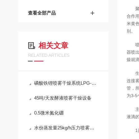
查看全部产品
合作
米黄
别。
相关文章
器喷
RELATED ARTICLES
燥就
连接
磷酸铁锂喷雾干燥系统LPG-150
管，
为3-
45吨/天发酵液喷雾干燥设备
0.5微米氮化硼
液滴
水份蒸发量25kg/h压力喷雾干燥机