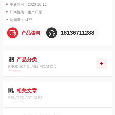
更新时间：2020-10-13
碳酸钙应用行业是塑料工业主要应用于高档塑料制品。可改善塑
料母料的流变性，提高其成型性。用作塑料填料具有增韧补强的
厂商性质：生产厂家
作用，提高塑料的弯曲强度和弯曲弹性模量
访问量：1477
18136711288
产品咨询
产品分类
PRODUCT CLASSIFICATION
相关文章
RELATED ARTICLES