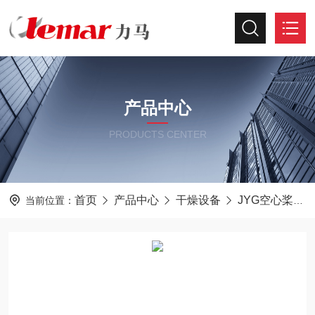
产品中心
PRODUCTS CENTER
首页
产品中心
干燥设备
JYG空心桨叶干燥机
当前位置：