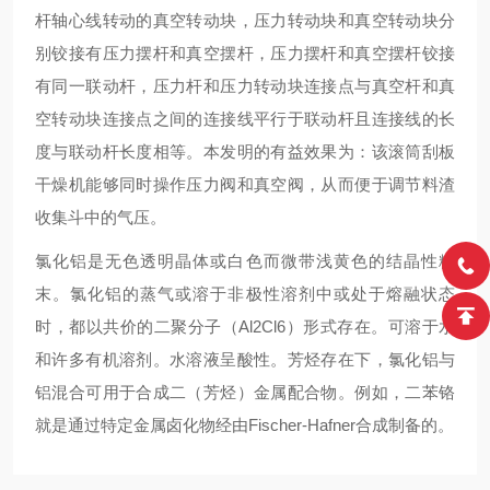
杆轴心线转动的真空转动块，压力转动块和真空转动块分
别铰接有压力摆杆和真空摆杆，压力摆杆和真空摆杆铰接
有同一联动杆，压力杆和压力转动块连接点与真空杆和真
空转动块连接点之间的连接线平行于联动杆且连接线的长
度与联动杆长度相等。本发明的有益效果为：该滚筒刮板
干燥机能够同时操作压力阀和真空阀，从而便于调节料渣
收集斗中的气压。
氯化铝是无色透明晶体或白色而微带浅黄色的结晶性粉
末。氯化铝的蒸气或溶于非极性溶剂中或处于熔融状态
时，都以共价的二聚分子（Al2Cl6）形式存在。可溶于水
和许多有机溶剂。水溶液呈酸性。芳烃存在下，氯化铝与
铝混合可用于合成二（芳烃）金属配合物。例如，二苯铬
就是通过特定金属卤化物经由Fischer-Hafner合成制备的。