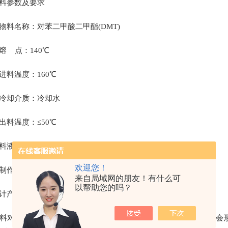
物料参数及要求
物料名称：对苯二甲酸二甲酯(DMT)
熔 点：140℃
进料温度：160℃
）冷却介质：冷却水
出料温度：≤50℃
料液密度：1.1g/cm3
欢迎您！
制作材质:不锈钢304
来自局域网的朋友！有什么可
以帮助您的吗？
计产能：4t/h
物料对苯二甲酸二甲酯(DMT)，液体热料有升华现象，粉体与空气