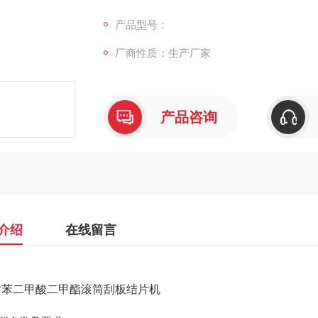
（1）物料名称：对苯二甲酸二甲酯(DMT)
产品型号：
厂商性质：生产厂家
（2）熔 点：140℃
（3）进料温度：160℃
产品咨询
（4）冷却介质：冷却水
（5）出料温度：≤50℃
介绍
在线留言
/h对苯二甲酸二甲酯滚筒刮板结片机