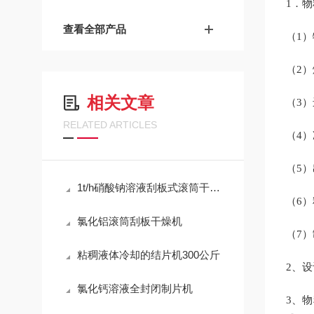
1．
查看全部产品
（1）
（2）
相关文章
（3）
RELATED ARTICLES
（4
（5）
1t/h硝酸钠溶液刮板式滚筒干燥机
（6）
氯化铝滚筒刮板干燥机
（7）
粘稠液体冷却的结片机300公斤
2、设
氯化钙溶液全封闭制片机
3、