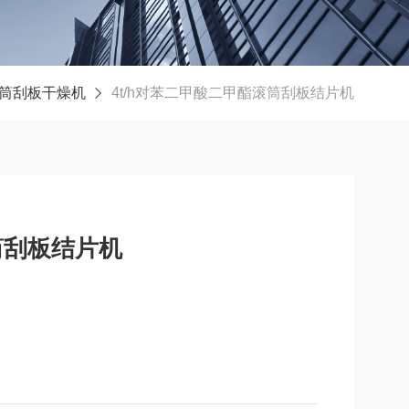
筒刮板干燥机
4t/h对苯二甲酸二甲酯滚筒刮板结片机
筒刮板结片机