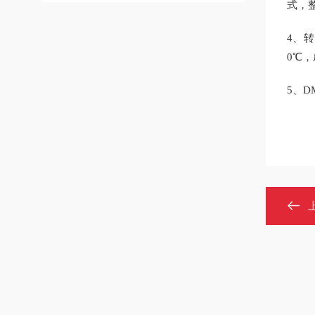
式，
4、
0℃
5、