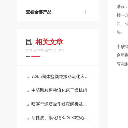
殊设
查看全部产品
接—
口，
失。
相关文章
甲酸钠
RELATED ARTICLES
合甲酸
有潮
7.2t/h固体盐颗粒振动流化床干燥设备
中药颗粒振动流化床干燥机组
喷雾干燥塔操作过程解析及雾化的方式
活性炭、溴化物KJG-30空心桨叶干燥机