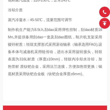
饱和蒸汽温度：220-250℃，正常245℃
冷却介质
蒸汽冷凝水：45-50℃，流量范围可调节
制作机生产能力8.5t.h,刮dao采用弹性控制，刮dao材质16
Mn,并提供备用刮dao一套及刮dao图纸，制片机支架采用
镀锌材质：转鼓支撑形式采用滚动轴承（轴承选用FAG),设
备本体与减速机采用链传动，进出水采用旋转接头，转鼓
表面为316L材质（厚度≥10mm)，转鼓内冷却水冷却，加
热管材 质钛钯合金，采用法兰连接，方便加热管更换：锅
底材质采用钛钯合金板（钛钯合金厚度≥6mm)。