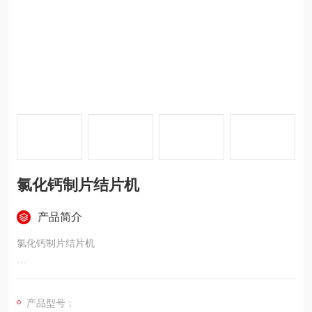
氯化钙制片结片机
产品简介
氯化钙制片结片机
改进的制片机，尤其是用于氯化钙生产中制片机。包括转鼓和切
刀装置，其特征在于所述切刀装置包括刀架、支撑板及若干并排
产品型号：
布置的切刀托板和切刀；支撑板固定在刀架上，每个切刀固定在