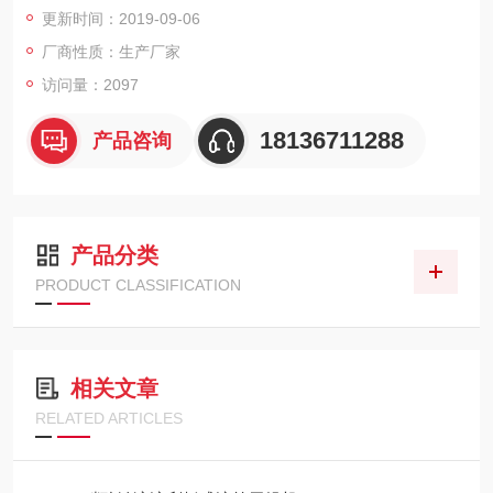
更新时间：2019-09-06
切刀托板上通过一端的铰链和另一端的拉紧弹簧置于支撑板上。
厂商性质：生产厂家
访问量：2097
18136711288
产品咨询
产品分类
PRODUCT CLASSIFICATION
相关文章
RELATED ARTICLES