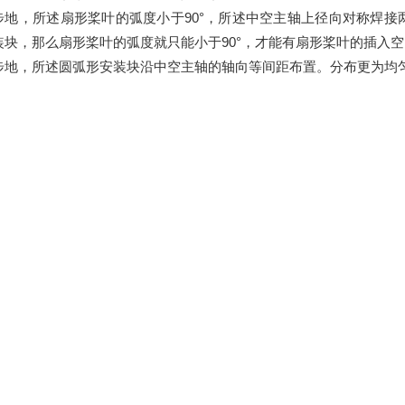
步地，所述扇形桨叶的弧度小于90°，所述中空主轴上径向对称焊
装块，那么扇形桨叶的弧度就只能小于90°，才能有扇形桨叶的插入空
步地，所述圆弧形安装块沿中空主轴的轴向等间距布置。分布更为均