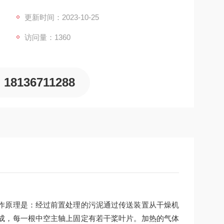
。加热的气体介质进入中空主轴，使得桨叶片温度升
时中空的
更新时间：2023-10-25
访问量：1360
18136711288
作原理是：经过前置处理的污泥通过传送装置从干燥机
成，每一根中空主轴上固定有若干桨叶片。加热的气体