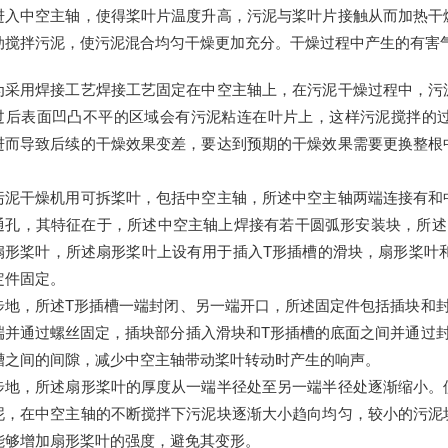
进入中空主轴，使得桨叶片温度升高，污泥与桨叶片接触从而加热干
动搅拌污泥，使污泥混合均匀干燥更加充分。干燥过程中产生的有害
为采用焊接工艺焊接工艺固定在中空主轴上，在污泥干燥过程中，污
过后表面凹凸不平的区域会有污泥粘连在叶片上，这样污泥搅拌的
进而导致后续的干燥效果变差，要达到预期的干燥效果需要更换整根
污泥干燥机用可拆桨叶，包括中空主轴，所述中空主轴两端连接有和
通孔，其特征在于，所述中空主轴上焊接有若干圆弧形安装块，所述
扇形桨叶，所述扇形桨叶上设有用于插入T形插槽的滑块，扇形桨叶
定件固定。
步地，所述T形插槽一端封闭、另一端开口，所述固定件包括插块和
端并通过螺丝固定，插块部分插入滑块和T形插槽的底面之间并通过
槽之间的间隙，减少中空主轴带动桨叶转动时产生的响声。
步地，所述扇形桨叶的厚度从一端半径处至另一端半径处逐渐缩小。
泥，在中空主轴的不断搅拌下污泥块逐渐大小趋向均匀，较小的污泥
能够增加扇形桨叶的强度，避免其变形。