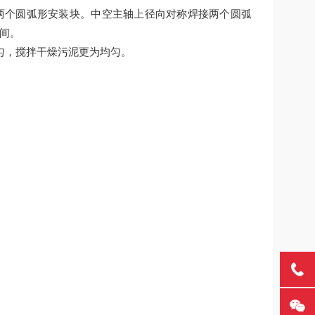
接两个圆弧形安装块。中空主轴上径向对称焊接两个圆弧
间。
匀，搅拌干燥污泥更为均匀。