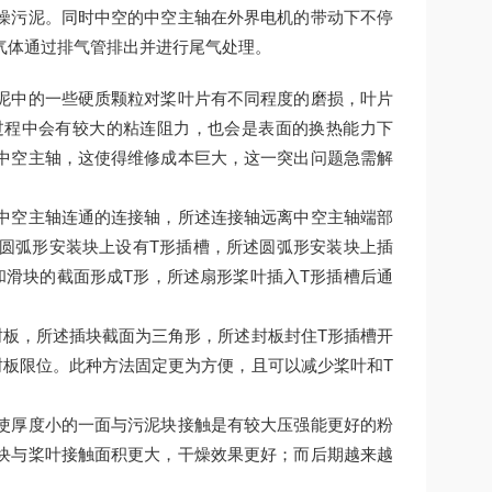
燥污泥。同时中空的中空主轴在外界电机的带动下不停
气体通过排气管排出并进行尾气处理。
泥中的一些硬质颗粒对桨叶片有不同程度的磨损，叶片
过程中会有较大的粘连阻力，也会是表面的换热能力下
中空主轴，这使得维修成本巨大，这一突出问题急需解
中空主轴连通的连接轴，所述连接轴远离中空主轴端部
圆弧形安装块上设有T形插槽，所述圆弧形安装块上插
和滑块的截面形成T形，所述扇形桨叶插入T形插槽后通
封板，所述插块截面为三角形，所述封板封住T形插槽开
封板限位。此种方法固定更为方便，且可以减少桨叶和T
使厚度小的一面与污泥块接触是有较大压强能更好的粉
块与桨叶接触面积更大，干燥效果更好；而后期越来越