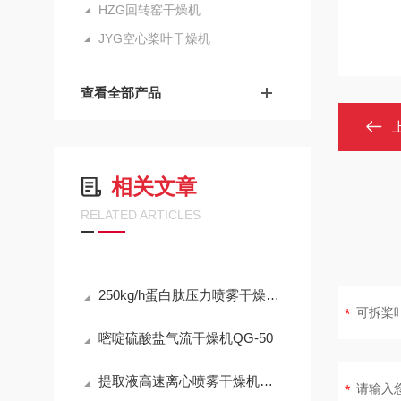
HZG回转窑干燥机
JYG空心桨叶干燥机
查看全部产品
相关文章
RELATED ARTICLES
250kg/h蛋白肽压力喷雾干燥塔设备性能要求
嘧啶硫酸盐气流干燥机QG-50
提取液高速离心喷雾干燥机技术要求