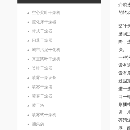
介质
的转
空心桨叶干燥机
流化床干燥器
桨叶
带式干燥器
磨损
闪蒸干燥器
降，
决。
城市污泥干化机
一种
真空桨叶干燥机
设有
桨叶干燥器
设有
喷雾干燥设备
过固
喷雾干燥塔
进一
喷雾干燥器
口一
形插
喷干塔
进一
喷雾式干燥机
碎污
捕集袋
厚，