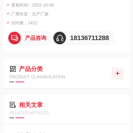
更新时间：2022-10-09
低位安装及操作，采用人工加料
厂商性质：生产厂家
缸盖盖好后，密封好，工作时不得漏粉；缸盖打开时，缸盖内壁
访问量：1422
上沾附的物料不得掉落于料缸外;
18136711288
产品咨询
产品分类
PRODUCT CLASSIFICATION
相关文章
RELATED ARTICLES