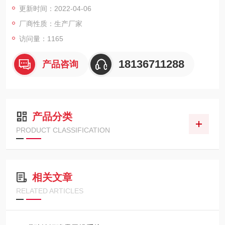
更新时间：2022-04-06
一种固体海洋红酵母的喷雾干燥系统，包括干燥腔，其特征在
于，喷雾干燥系统还包括二次干燥装置，二次干燥装置安装在所
厂商性质：生产厂家
述干燥腔下方
访问量：1165
18136711288
产品咨询
产品分类
PRODUCT CLASSIFICATION
相关文章
RELATED ARTICLES