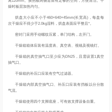
离120mm。换热板两侧需留有足够的空间，方便清洁。干
燥时板层加热均匀。
烘盘大小应不小于460×640×45mm(长宽高)，每盘每
次干燥应不得少于2.0kg湿料，烘盘表面应平整且*。
密封门采用手动螺纹压紧，单门结构，左开门。
干燥箱箱体应装有温度表、真空表、视镜及视镜灯。
干燥箱的真空抽气口至少应为DN25，且需设置1真空
抽气口。
干燥箱的补压口应装有空气过滤器。
干燥箱内部真空抽气口、补压口应装有挡板以分分散
气流。
干燥箱使用四个支脚底座，可有效支撑设备自重。