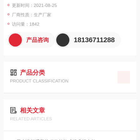
更新时间：2021-08-25
换热板层厚24mm，耐压不低于0.4MPa，板层中心距离120m
厂商性质：生产厂家
m。换热板两侧需留有足够的空间，方便清洁。干燥时板层加热
访问量：1842
均匀。
18136711288
产品咨询
产品分类
PRODUCT CLASSIFICATION
相关文章
RELATED ARTICLES