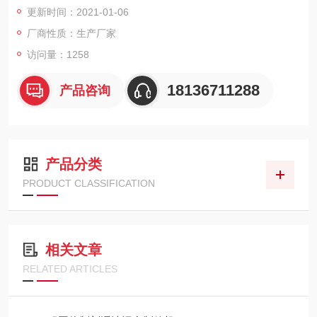
更新时间：2021-01-06
部、造粒室（2）的下部，其特征在于:还包括切线喷喷枪及进料
口（6）。
厂商性质：生产厂家
访问量：1258
18136711288
产品咨询
产品分类
PRODUCT CLASSIFICATION
相关文章
RELATED ARTICLES