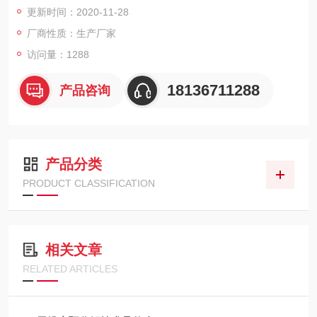
更新时间：2020-11-28
在同一圆周上的大孔区域（2-1），大孔区域（2-1）的开孔率至
少是65％，
厂商性质：生产厂家
访问量：1288
18136711288
产品咨询
产品分类
PRODUCT CLASSIFICATION
相关文章
RELATED ARTICLES