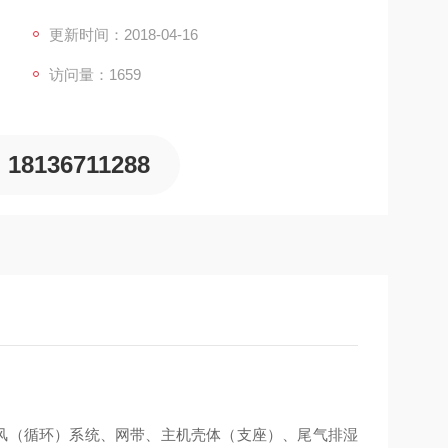
；其主要设计特点为：整个系统分为6个相对独立的
温度设定自动控制，干燥均匀，热效率高；针对“肉
更新时间：2018-04-16
，热风循环采用相互交叉穿透循环的方式，传热均匀，
访问量：1659
18136711288
热风（循环）系统、网带、主机壳体（支座）、尾气排湿