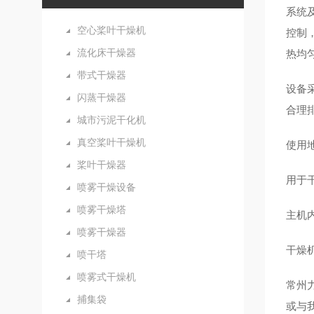
系统
空心桨叶干燥机
控制
流化床干燥器
热均
带式干燥器
设备
闪蒸干燥器
合理
城市污泥干化机
真空桨叶干燥机
使用
桨叶干燥器
用于
喷雾干燥设备
喷雾干燥塔
主机
喷雾干燥器
干燥
喷干塔
喷雾式干燥机
常州
捕集袋
或
与