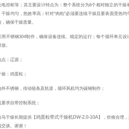
及电控柜等；其主要设计特点为：整个系统分为6个相对独立的干燥
，干燥均匀，热效率高；针对“肉粒”必须要连续干燥且要表面受热
匀，确保干燥质量。
采用不锈钢304制作，确保设备连续、稳定的运行；每个循环单元
排放。
地点：辽源；
干燥：鸡蛋粒；
内外不锈钢，传动链条及轨道，循环风机均为碳钢制作；
机要求自带控制系统；
力马干燥长期提供
【
鸡蛋粒带式干燥机DW-2.0-10A
】
，价格合理，
我交谈。谢谢！