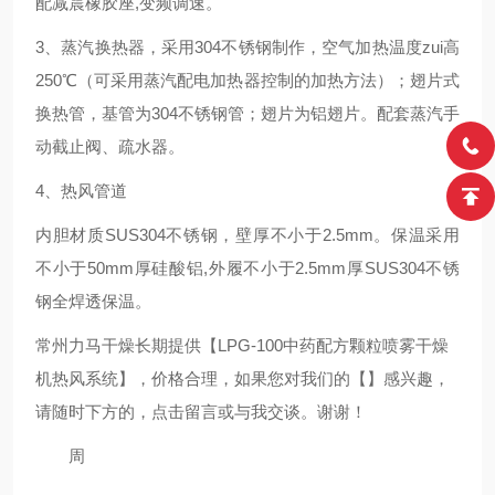
配减震橡胶座,变频调速。
3、蒸汽换热器，采用304不锈钢制作，空气加热温度zui高
250℃（可采用蒸汽配电加热器控制的加热方法）；翅片式
换热管，基管为304不锈钢管；翅片为铝翅片。配套蒸汽手
动截止阀、疏水器。
4、热风管道
内胆材质SUS304不锈钢，壁厚不小于2.5mm。保温采用
不小于50mm厚硅酸铝,外履不小于2.5mm厚SUS304不锈
钢全焊透保温。
常州力马干燥长期提供
【
LPG-100中药配方颗粒喷雾干燥
机热风系统
】
，价格合理，如果您对我们的
【
】
感兴趣，
请随时下方的，点击留言或
与我交谈。谢谢！
周