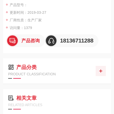
产品型号：
1、空气经初、中、耐高温高效过滤，净化空气达到D级洁净区标
更新时间：2019-03-27
准，*级为初效过滤器，第二级为中效框架式过滤器，第三级为耐
高温高效过滤器；高温高效过滤器应耐受300℃高温；第三级过
厂商性质：生产厂家
滤器后端配备空气检测取样口，并确保检测合格。各进风过滤器
访问量：1379
两端需加装电子式压差计，并在显示器上显示压差值，程序可设
定压差值上下限，达到安全保护功
18136711288
产品咨询
产品分类
PRODUCT CLASSIFICATION
相关文章
RELATED ARTICLES