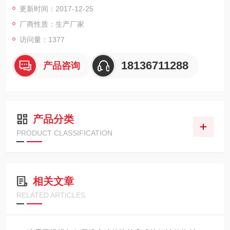
更新时间：2017-12-25
子材料和金属材料以外的所有材料的统称。无机非金属材料的提
法是20世纪40年代以后，随着现代科学技术的发展从传统的硅酸
厂商性质：生产厂家
盐材料演变而来的。无机非金属材料是与有机高分子
访问量：1377
18136711288
产品咨询
产品分类
PRODUCT CLASSIFICATION
相关文章
RELATED ARTICLES