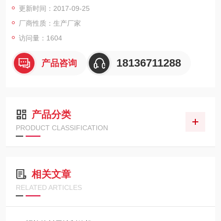
更新时间：2017-09-25
品、制粒生产、基于诸多优点，在各个行业中广泛涉及到各种活
性药物的加工处理，特别是对湿热敏感药物更是*的制粒设备。
厂商性质：生产厂家
访问量：1604
原理
18136711288
产品咨询
产品分类
PRODUCT CLASSIFICATION
相关文章
RELATED ARTICLES