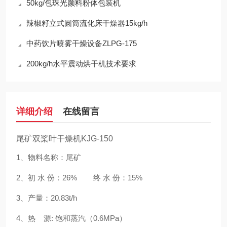
50kg/包珠光颜料粉体包装机
辣椒籽立式圆筒流化床干燥器15kg/h
中药饮片喷雾干燥设备ZLPG-175
200kg/h水平震动烘干机技术要求
详细介绍
在线留言
尾矿双桨叶干燥机KJG-150
1、物料名称：尾矿
2、初 水 份：26% 终 水 份：15%
3、产量：20.83t/h
4、热 源: 饱和蒸汽（0.6MPa）