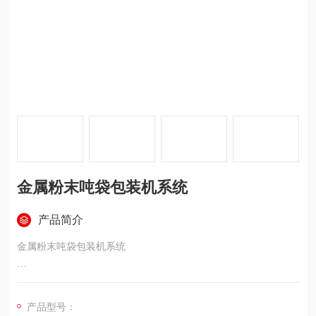
金属粉末吨袋包装机系统
产品简介
金属粉末吨袋包装机系统
材质说明：设备主体材质为物料接触部分SUS304不锈钢,内表面
做抛光处理,外表面采用拉丝亚光处理；其他非物料接触部分采用
产品型号：
Q235材料，表面除锈、涂层或喷塑处理，外购件为制造厂商的标