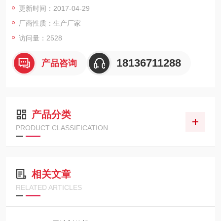
更新时间：2017-04-29
气动执行机构、夹袋机构、除尘机构、电控部分等组成的一体化
自动包装系统。该系统设备通常用于对固体颗粒状物料以及粉末
厂商性质：生产厂家
状物料进行快速、恒量的敞口袋定量称重包装，如大米、豆类、
访问量：2528
奶粉、饲料、金属粉末、塑料颗粒及各种化工原料。
18136711288
产品咨询
产品分类
PRODUCT CLASSIFICATION
相关文章
RELATED ARTICLES