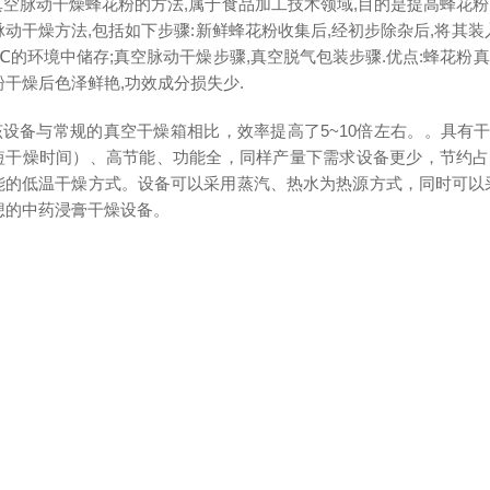
真空脉动干燥蜂花粉的方法,属于食品加工技术领域,目的是提高蜂花粉
脉动干燥方法,包括如下步骤:新鲜蜂花粉收集后,经初步除杂后,将其装
8℃的环境中储存;真空脉动干燥步骤,真空脱气包装步骤.优点:蜂花粉
粉干燥后色泽鲜艳,功效成分损失少.
该设备与常规的真空干燥箱相比，效率提高了5~10倍左右。。具有
短干燥时间）、高节能、功能全，同样产量下需求设备更少，节约占地面
能的低温干燥方式。设备可以采用蒸汽、热水为热源方式，同时可以
想的中药浸膏干燥设备。