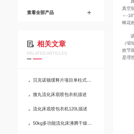
真空
查看全部产品
～-1
蜂花
相关文章
（缩
效节
RELATED ARTICLES
是理
贝克诺顿缓释片项目单柱式提升混合机
微丸流化床底喷包衣机描述
流化床底喷包衣机120L描述
50kg多功能流化床沸腾干燥底喷包衣机