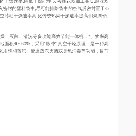
的干燥速率,降低干燥能耗,改善蜂花粉加工品质.蜂花粉
入密封的塑料袋中,尽可能排除袋中的空气后密封置于-5
真空脉动干燥速率高,比传统热风干燥速率提高;能耗降低;
干燥、灭菌、清洗等多功能高效节能一体机，*、效率高
积40~60%，采用“脉冲" 真空干燥原理，是一种高
采用饱和蒸汽、流通蒸汽灭菌或臭氧消毒等功能，目前