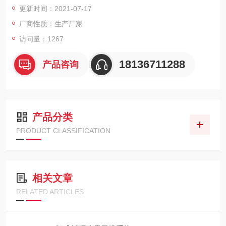
更新时间：2021-07-17
2、 可集中控制也可现场单独控制，运行稳定，人工少自动化程
厂商性质：生产厂家
度高、节能、环保、高效；
访问量：1267
18136711288
产品咨询
产品分类
PRODUCT CLASSIFICATION
相关文章
RELATED ARTICLES