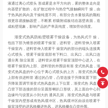
液通过离心式喷头 形成雾是水平方向的，雾的整体走向是
向器壁扩散的，在扩散过程中与热空气接触瞬间千 燥，由
于热风的风向及干燥纯度不同，有部分含水量较高的颗粒
很更容易接触器壁，不断累 积吸附或板结在器壁表面，造
成粘壁现象，影响产品的产率及纯度，增加劳动强度。
渐变式热风防粘壁喷雾干燥设备
，为热风式干 燥，
包括下部为锥形的喷雾干燥室，进料管，进料管伸入喷雾
干燥室内，进料管伸入喷雾干 燥室内的部分的端头连接离
心式喷头，喷雾干燥室底部有下料口、出风口，出风口连
通分离 除尘装置，进料管从喷雾干燥室顶部中心进入，在
喷雾干燥室内上部、进料管的外围设有渐 变式热风盘，渐
变式热风盘的中心位于离心式喷头的上方，渐变式热风盘
上部有供进料管 通过的凸管，凸管连接于升降装置下部，
升降装置调节渐变式热风盘的上下位置，渐变式热 风盘在
凸管下部连接的部分呈圆形喇叭口形状，其上面自中心到
边缘均匀设置从小到大的 通风孔洞，渐变式热风盘与喷雾
干燥室内壁形成有热风缓冲区，热风缓冲区由设在喷雾干
燥室顶壁的进风格栅进热风，进风格栅在凸管外围。