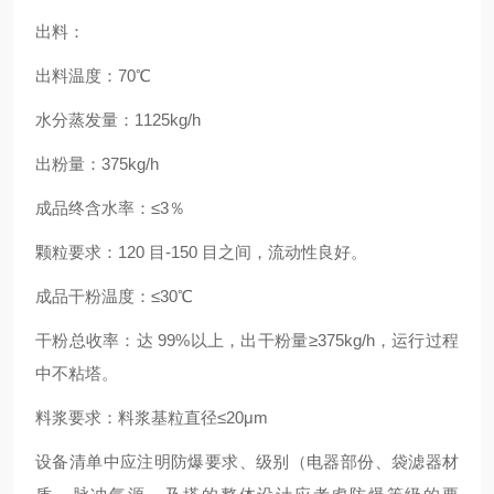
出料：
出料温度：70℃
水分蒸发量：1125kg/h
出粉量：375kg/h
成品终含水率：≤3％
颗粒要求：120 目-150 目之间，流动性良好。
成品干粉温度：≤30℃
干粉总收率：达 99%以上，出干粉量≥375kg/h，运行过程
中不粘塔。
料浆要求：料浆基粒直径≤20μm
设备清单中应注明防爆要求、级别（电器部份、袋滤器材