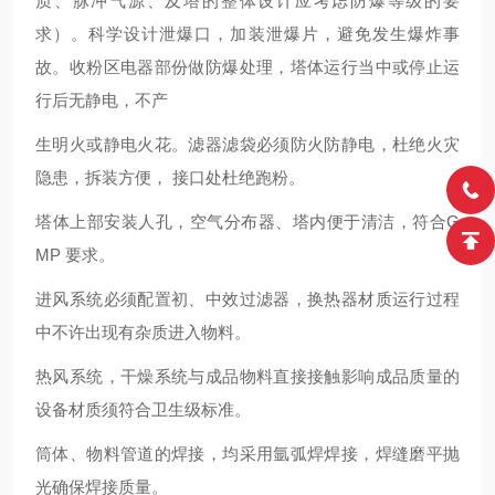
质、脉冲气源、及塔的整体设计应考虑防爆等级的要
求）。科学设计泄爆口，加装泄爆片，避免发生爆炸事
故。收粉区电器部份做防爆处理，塔体运行当中或停止运
行后无静电，不产
生明火或静电火花。滤器滤袋必须防火防静电，杜绝火灾
隐患，拆装方便， 接口处杜绝跑粉。
塔体上部安装人孔，空气分布器、塔内便于清洁，符合G
MP 要求。
进风系统必须配置初、中效过滤器，换热器材质运行过程
中不许出现有杂质进入物料。
热风系统，干燥系统与成品物料直接接触影响成品质量的
设备材质须符合卫生级标准。
筒体、物料管道的焊接，均采用氩弧焊焊接，焊缝磨平抛
光确保焊接质量。