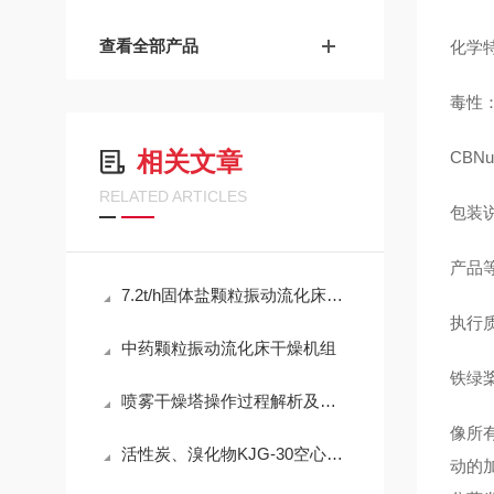
查看全部产品
化学
毒性
相关文章
CBNu
RELATED ARTICLES
包装
产品
7.2t/h固体盐颗粒振动流化床干燥设备
执行
中药颗粒振动流化床干燥机组
铁绿
喷雾干燥塔操作过程解析及雾化的方式
像所
活性炭、溴化物KJG-30空心桨叶干燥机
动的