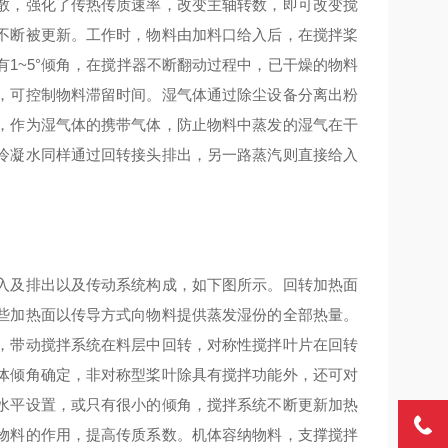
散，强化了传热传质速率，改变主轴转数，即可改变搅
不断被更新。工作时，物料由加料口给入后，在搅拌桨
1~5°倾角，在搅拌器不断翻动过程中，已干燥的物料
，可控制物料滞留时间。湿气体通过除尘设备分离出粉
，作为湿气体的携带气体，防止物料中蒸发的湿气在干
冷凝水同样通过回转接头排出，另一路蒸汽则直接给入
入及排出以及传动系统构成，如下图所示。回转加热面
些加热面以传导方式向物料提供蒸发湿份的全部热量。
，带动搅拌系统在料层中回转，对称性搅拌叶片在回转
体倾角确定，非对称型桨叶除具有搅拌功能外，还可对
水平设置，或只有很小的倾角，搅拌系统不断更新加热
物料的作用，提高传质系数。机体容纳物料，支撑搅拌