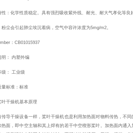
特性：化学性质稳定。具有强烈吸收紫外线、耐光、耐大气孝化等良
：粉尘会引起肺尘埃沉着病，空气中容许浓度为5mg/m2。
mber：CB01015937
说明： 内塑外编
等级： 工业级
质量标准：标准
桨叶干燥机基本原理
有传导干燥设备一样，桨叶干燥机也是利用加热面对物料传热，不同
加热面，即中空主轴和其上焊有的若干中空楔形桨叶。加热面内通入