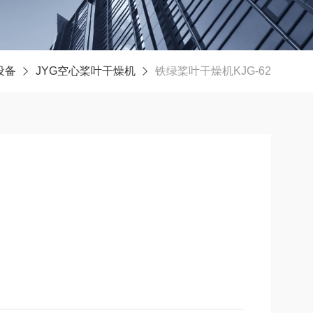
设备
JYG空心桨叶干燥机
铁绿桨叶干燥机KJG-62