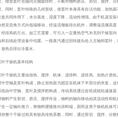
发。楔形桨叶在随同主轴旋转时，不断对物料挤压、剪切、搅拌、分
度。同时，桨叶特殊的几何形状，使桨叶本身具有自洁功能，加热面
夹套共同作用下，水分蒸发，湿度下降，流动性增强。由于机器安装有
自然安息角方式向低端移动，经溢流堰板排出机外，调整溢流堰高度
，经排风机引出。如工艺需要，可引入一定量热空气补充到干燥室内
内和后续处理设备中结露。一路蒸汽通过回转接头给入主轴和桨叶，
，放热后排出冷凝水。
桨叶干燥机基本结构
桨叶干燥机主要由加热、搅拌、机体、进排料、进排风、加热介质给
对中空轴及桨叶构成，静止加热面为固定在机体下半部分的夹套，这
系统由中空轴、桨叶及搅拌耙构成，传动系统通过齿轮或链轮减速器
对物料产生剪切、挤压、搅拌作业，物料的轴向移动由其流动性和机
产生一定轴向推力，将物料缓慢推向排料端，因而这类干燥机机体可
维持整个干燥过程具有较高传热系数，同时，通过剪切、搅拌、分散