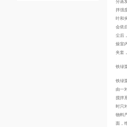
分蒸
拌强
叶和
会依
尘后
燥室
夹套
铁绿
铁绿
由一
搅拌
时只
物料
面，