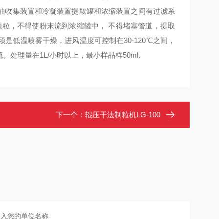
发油收集装置和冷凝装置提取罐和浓缩装置之间有过滤系
颗粒，不得使粉末流到浓缩罐中， 不得堵塞管道，提取
低温喷雾干燥，进风温度可控制在30-120℃之间，
处理量在1L/小时以上，最小样品样50ml.
下一个：
辊压干法制粒机LG-100