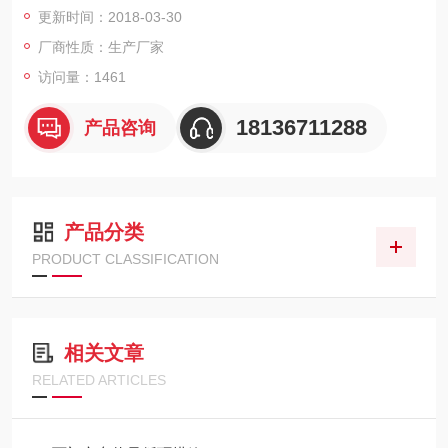
更新时间：2018-03-30
物料干燥要求： 物料初始含水58%-60%，干燥后含水率28-30%
厂商性质：生产厂家
访问量：1461
干燥处理能力：物料连续进出，湿品物料投料量0.55吨/小时
18136711288
产品咨询
产品分类
PRODUCT CLASSIFICATION
相关文章
RELATED ARTICLES