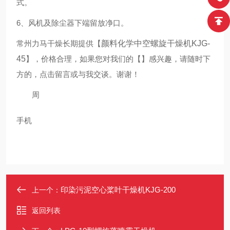
式。
6、风机及除尘器下端留放净口。
常州力马干燥长期提供
【
颜料化学中空螺旋干燥机KJG-
45
】
，价格合理，如果您对我们的
【
】
感兴趣，请随时下
方的，点击留言或
与我交谈。谢谢！
周
手机
印染污泥空心桨叶干燥机KJG-200
上一个：
返回列表